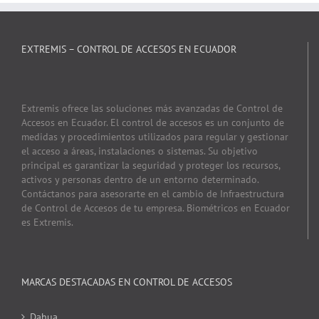
EXTREMIS – CONTROL DE ACCESOS EN ECUADOR
Extremis ofrece las soluciones más avanzadas de Control de
Accesos en Ecuador. El control de accesos es un conjunto de
medidas y procedimientos utilizados para regular y gestionar
el acceso a áreas, instalaciones o sistemas. Su objetivo
principal es garantizar la seguridad y proteger los recursos,
activos y personas dentro de un entorno determinado.
Contáctanos para asesorarte en el cambio de Infraestructura
de Control de Accesos de tu empresa. Biométricos en Ecuador
es Extremis.
MARCAS DESTACADAS EN CONTROL DE ACCESOS
Dahua